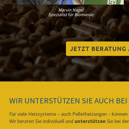
Marvin Nagel
Spezialist für Biomasse
JETZT BERATUNG
WIR UNTERSTÜTZEN SIE AUCH BE
Für viele Heizsysteme – auch Pelletheizungen – können
Wir beraten Sie individuell und
unterstützen
Sie bei de