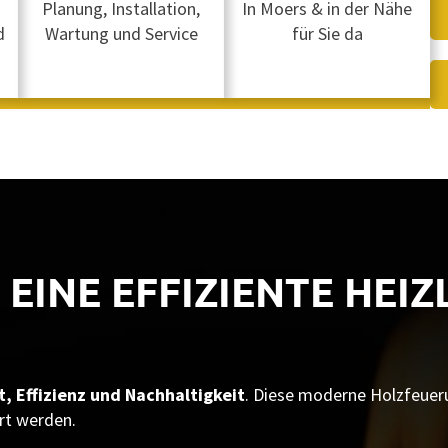
Planung, Installation,
In Moers & in der Nähe
d
Wartung und Service
für Sie da
: EINE EFFIZIENTE HEI
 Effizienz und Nachhaltigkeit
. Diese moderne Holzfeuer
rt werden.