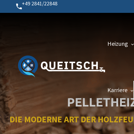
Zum
+49 2841/22848
Inhalt
springen
Heizung
Karriere
PELLETHEI
DIE MODERNE ART DER HOLZFE