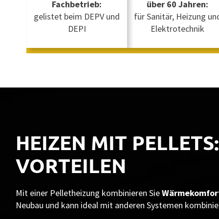
Fachbetrieb:
über 60 Jahren:
gelistet beim DEPV und
für Sanitär, Heizung un
DEPI
Elektrotechnik
HEIZEN MIT PELLETS
VORTEILEN
Mit einer Pelletheizung kombinieren Sie
Wärmekomfort,
Neubau und kann ideal mit anderen Systemen kombinie