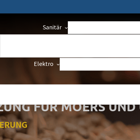
Badezimmer
Barrierefrei
Sanitär
Anfrageformular
Gasheizung
Heizlastberechnung
Heizung
Batteriespeicher nachrüsten
Elektro
Wärmepumpenmonteur
Kundendienstmonteur (m/
(M/w/d)
Gasfeuerung
ZUNG FÜR MOERS UN
UERUNG