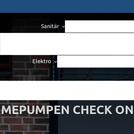
Badezimmer
Barrierefrei
Sanitär
Anfrageformular
Gasheizung
Heizlastberechnung
Heizung
Batteriespeicher nachrüsten
Elektro
Wärmepumpenmonteur
Kundendienstmonteur (m/
(M/w/d)
Gasfeuerung
MEPUMPEN CHECK ON